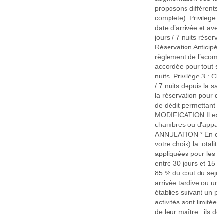
proposons différents
complète). Privilège
date d’arrivée et a
jours / 7 nuits rése
Réservation Anticipé
règlement de l’acomp
accordée pour tout 
nuits. Privilège 3 
/ 7 nuits depuis l
la réservation pour
de dédit permettant 
MODIFICATION Il est 
chambres ou d’appa
ANNULATION * En ca
votre choix) la tota
appliquées pour les 
entre 30 jours et 15
85 % du coût du séj
arrivée tardive ou u
établies suivant un 
activités sont limit
de leur maître : ils 