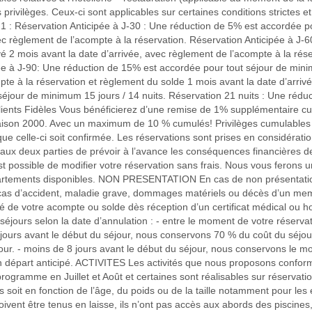
 privilèges. Ceux-ci sont applicables sur certaines conditions strictes e
 1 : Réservation Anticipée à J-30 : Une réduction de 5% est accordée po
vec règlement de l’acompte à la réservation. Réservation Anticipée à J
rvé 2 mois avant la date d’arrivée, avec règlement de l’acompte à la rés
e à J-90: Une réduction de 15% est accordée pour tout séjour de minimu
te à la réservation et règlement du solde 1 mois avant la date d’arrivé
séjour de minimum 15 jours / 14 nuits. Réservation 21 nuits : Une rédu
: Clients Fidèles Vous bénéficierez d’une remise de 1% supplémentaire
a saison 2000. Avec un maximum de 10 % cumulés! Privilèges cumul
 que celle-ci soit confirmée. Les réservations sont prises en considér
aux deux parties de prévoir à l’avance les conséquences financières de l
possible de modifier votre réservation sans frais. Nous vous ferons une
rtements disponibles. NON PRESENTATION En cas de non présentation (
s d’accident, maladie grave, dommages matériels ou décès d’un memb
lité de votre acompte ou solde dès réception d’un certificat médical ou ho
séjours selon la date d’annulation : - entre le moment de votre réserva
 jours avant le début du séjour, nous conservons 70 % du coût du séjour
our. - moins de 8 jours avant le début du séjour, nous conservons le m
n départ anticipé. ACTIVITES Les activités que nous proposons conformé
programme en Juillet et Août et certaines sont réalisables sur réservation
ées soit en fonction de l’âge, du poids ou de la taille notamment pour 
doivent être tenus en laisse, ils n’ont pas accès aux abords des piscines,