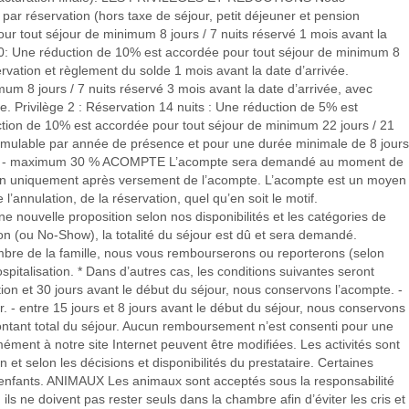
t par réservation (hors taxe de séjour, petit déjeuner et pension
ur tout séjour de minimum 8 jours / 7 nuits réservé 1 mois avant la
-60: Une réduction de 10% est accordée pour tout séjour de minimum 8
ervation et règlement du solde 1 mois avant la date d’arrivée.
m 8 jours / 7 nuits réservé 3 mois avant la date d’arrivée, avec
e. Privilège 2 : Réservation 14 nuits : Une réduction de 5% est
ction de 10% est accordée pour tout séjour de minimum 22 jours / 21
 cumulable par année de présence et pour une durée minimale de 8 jours
ables - maximum 30 % ACOMPTE L’acompte sera demandé au moment de
ation uniquement après versement de l’acompte. L’acompte est un moyen
’annulation, de la réservation, quel qu’en soit le motif.
 nouvelle proposition selon nos disponibilités et les catégories de
ou No-Show), la totalité du séjour est dû et sera demandé.
re de la famille, nous vous rembourserons ou reporterons (selon
spitalisation. * Dans d’autres cas, les conditions suivantes seront
tion et 30 jours avant le début du séjour, nous conservons l’acompte. -
. - entre 15 jours et 8 jours avant le début du séjour, nous conservons
ontant total du séjour. Aucun remboursement n’est consenti pour une
ment à notre site Internet peuvent être modifiées. Les activités sont
 et selon les décisions et disponibilités du prestataire. Certaines
les enfants. ANIMAUX Les animaux sont acceptés sous la responsabilité
 ils ne doivent pas rester seuls dans la chambre afin d’éviter les cris et